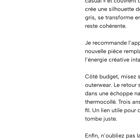
casual » et couvrent 
crée une silhouette
gris, se transforme en
reste cohérente.
Je recommande l’appro
nouvelle pièce rempla
l’énergie créative int
Côté budget, misez su
outerwear. Le retour
dans une échoppe napo
thermocollé. Trois an
fil. Un lien utile po
tombe juste
.
Enfin, n’oubliez pas 