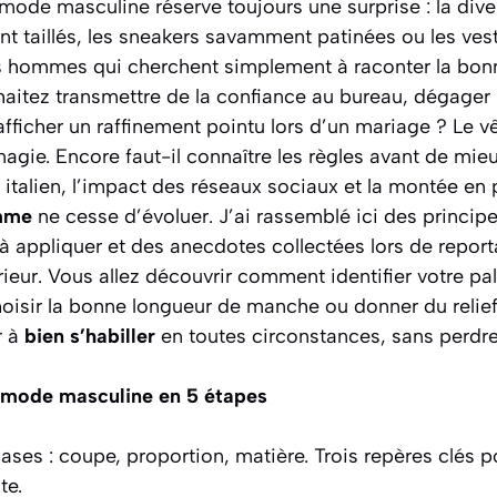
 mode masculine réserve toujours une surprise : la diver
t taillés, les sneakers savamment patinées ou les ve
es hommes qui cherchent simplement à raconter la bonn
aitez transmettre de la confiance au bureau, dégager
afficher un raffinement pointu lors d’un mariage ? Le 
gie. Encore faut-il connaître les règles avant de mieux
ng italien, l’impact des réseaux sociaux et la montée e
mme
ne cesse d’évoluer. J’ai rassemblé ici des princip
 à appliquer et des anecdotes collectées lors de repor
ieur. Vous allez découvrir comment identifier votre pal
hoisir la bonne longueur de manche ou donner du relief 
r à
bien s’habiller
en toutes circonstances, sans perdre
la mode masculine en 5 étapes
ases : coupe, proportion, matière. Trois repères clés 
te.