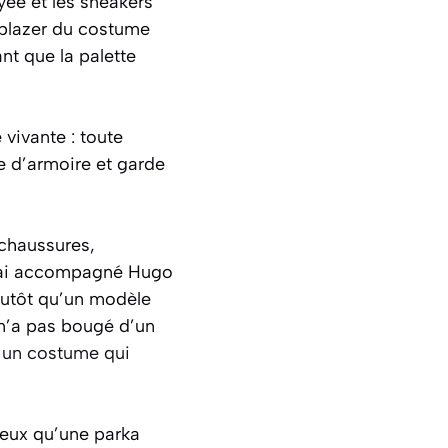
yée et les sneakers
blazer du costume
ant que la palette
vivante : toute
e d’armoire et garde
 chaussures,
 j’ai accompagné Hugo
plutôt qu’un modèle
 n’a pas bougé d’un
 un costume qui
ieux qu’une parka