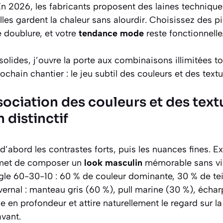
En 2026, les fabricants proposent des laines techniqu
lles gardent la chaleur sans alourdir. Choisissez des 
e doublure, et votre
tendance mode
reste fonctionnelle
olides, j’ouvre la porte aux combinaisons illimitées tou
ochain chantier : le jeu subtil des couleurs et des textu
ssociation des couleurs et des tex
 distinctif
d’abord les contrastes forts, puis les nuances fines. Ex
met de composer un
look masculin
mémorable sans vir
ègle 60-30-10 : 60 % de couleur dominante, 30 % de te
ernal : manteau gris (60 %), pull marine (30 %), écha
e en profondeur et attire naturellement le regard sur l
avant.