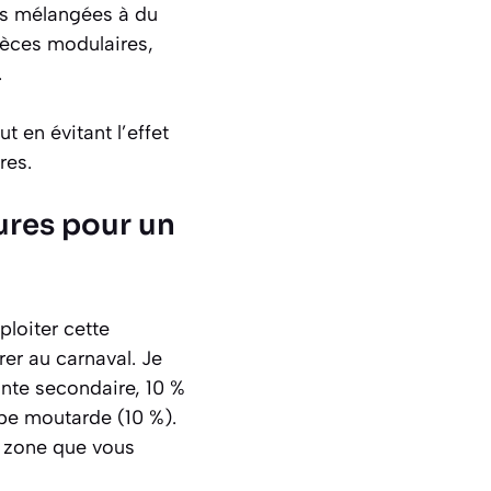
es mélangées à du
pièces modulaires,
.
t en évitant l’effet
res.
tures pour un
ploiter cette
er au carnaval. Je
inte secondaire, 10 %
rpe moutarde (10 %).
a zone que vous