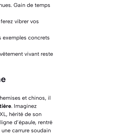
enues. Gain de temps
ferez vibrer vos
es exemples concrets
 vêtement vivant reste
ne
emises et chinos, il
ière
. Imaginez
 XL, hérité de son
 ligne d’épaule, rentré
s une carrure soudain