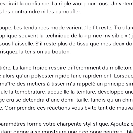
espirait la confiance. La règle vaut pour tous. Un vête
 les contraindre ni les camoufler.
oupe. Les tendances mode varient ; le fit reste. Trop lar
applique souvent la technique de la « pince invisible » :
ous l’aisselle. S’il reste plus de tissu que mes deux doi
risquez la tension au bouton.
tière. La laine froide respire différemment du molleton.
alors qu’un polyester rigide fane rapidement. Lorsque j’
 maître des métiers à tisser m’a rappelé un principe simp
gule la température, accueille la teinture, développe un
dge cru se détendra d’une demi-taille, tandis qu’un chi
e. Comprendre ces réactions vous évite tant de mauvai
 paramètres forme votre charpente stylistique. Ajoutez 
tant gagne à se construire une « colonne neutre » : bla