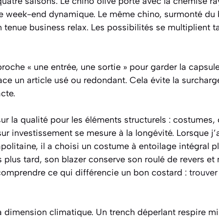
quatre saisons. Le chino olive porté avec la chemise ra
 de week-end dynamique. Le même chino, surmonté du 
 tenue business relax. Les possibilités se multiplient t
che « une entrée, une sortie » pour garder la capsule 
ce un article usé ou redondant. Cela évite la surcharg
acte.
r la qualité pour les éléments structurels : costumes,
 sur investissement se mesure à la longévité. Lorsque
litaine, il a choisi un costume à entoilage intégral 
s plus tard, son blazer conserve son roulé de revers et
ur comprendre ce qui différencie un bon costard :
trouver
la dimension climatique. Un trench déperlant respire m