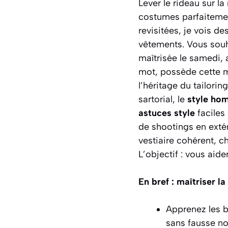
Lever le rideau sur la
costumes parfaitemen
revisitées, je vois d
vêtements. Vous souh
maîtrisée le samedi, 
mot, possède cette ma
l’héritage du tailori
sartorial, le
style ho
astuces style
faciles
de shootings en extér
vestiaire cohérent, c
L’objectif : vous aide
En bref : maîtriser 
Apprenez les b
sans fausse no