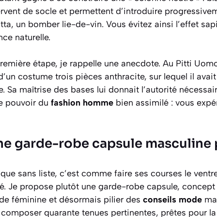
ervent de socle et permettent d’introduire progressiv
tta, un bomber lie-de-vin. Vous évitez ainsi l’effet sap
ce naturelle.
remière étape, je rappelle une anecdote. Au Pitti Uomo
d’un costume trois pièces anthracite, sur lequel il ava
. Sa maîtrise des bases lui donnait l’autorité nécessai
le pouvoir du
fashion homme
bien assimilé : vous exp
ne garde-robe capsule masculine 
que sans liste, c’est comme faire ses courses le ventre
ré. Je propose plutôt une garde-robe capsule, concept
de féminine et désormais pilier des
conseils mode
mas
r composer quarante tenues pertinentes, prêtes pour l