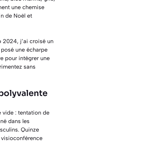
ement une chemise
in de Noël et
 2024, j’ai croisé un
it posé une écharpe
re pour intégrer une
érimentez sans
polyvalente
 vide : tentation de
 né dans les
culins. Quinze
a visioconférence