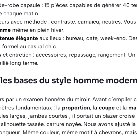
e-robe capsule : 15 pièces capables de générer 40 t
e chaque matin.
eurs avec méthode : contraste, camaïeu, neutres. Vous 
omme
même en plein hiver.
tenue élégante
aux lieux : bureau, date, week-end. D
 formel au casual chic.
s et entretien : accessoires, repassage, rangement. Un
allié long terme.
les bases du style homme moder
 par un examen honnête du miroir. Avant d’empiler ch
amètres fondamentaux : la
proportion
, la
coupe
et la
mat
es larges, jambes courtes ; il portait un blazer croisé
: silhouette tassée, carrure noyée. Nous avons ajusté la
la longueur. Même couleur, même motif à chevrons, mai