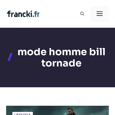
Aller
au
Men
contenu
mode homme bill
tornade
LIFESTYLE