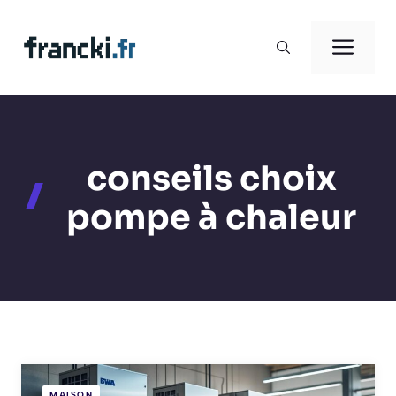
Aller
au
Men
contenu
conseils choix
pompe à chaleur
MAISON