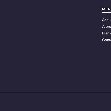
MEN
Accue
A pr
Plan 
Cont